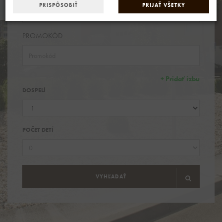
PRISPÔSOBIŤ
PRIJAŤ VŠETKY
PROMOKÓD
+ Pridať izbu
DOSPELÍ
POČET DETÍ
VYHĽADAŤ