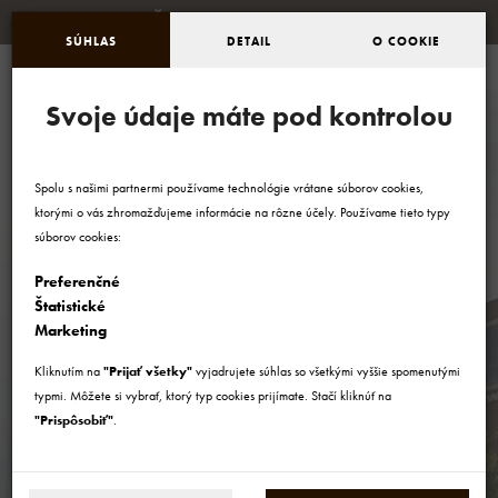
KOŠICE HOTEL ****
SÚHLAS
DETAIL
O COOKIE
Slovenčina
Svoje údaje máte pod kontrolou
Spolu s našimi partnermi používame technológie vrátane súborov cookies,
VYHĽADAJTE SI SVOJ
ktorými o vás zhromažďujeme informácie na rôzne účely. Používame tieto typy
POBYT
súborov cookies:
Preferenčné
Štatistické
Marketing
Kliknutím na
"Prijať všetky"
vyjadrujete súhlas so všetkými vyššie spomenutými
PRÍCHOD
typmi. Môžete si vybrať, ktorý typ cookies prijímate. Stačí kliknúť na
"Prispôsobiť"
.
ODCHOD